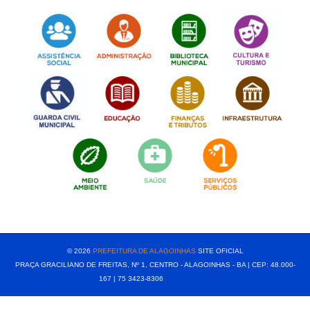
[popup show="ALL"]
© 2026
PREFEITURA DE ALAGOINHAS
SITE OFICIAL
PRAÇA GRACILIANO DE FREITAS, Nº 1, CENTRO - ALAGOINHAS - BA | CEP: 48.000-
167 | 75 3423-8306⠀⠀⠀⠀⠀⠀⠀⠀⠀⠀