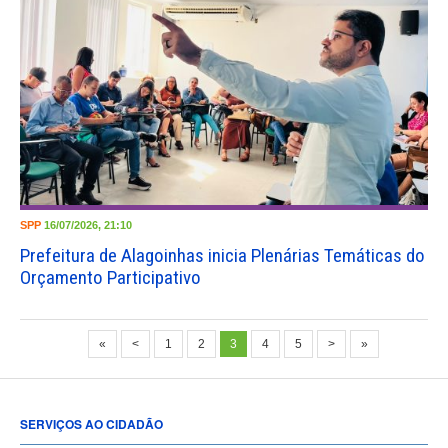
SPP
16/07/2026, 21:10
Prefeitura de Alagoinhas inicia Plenárias Temáticas do
Orçamento Participativo
«
<
1
2
3
4
5
>
»
SERVIÇOS AO CIDADÃO