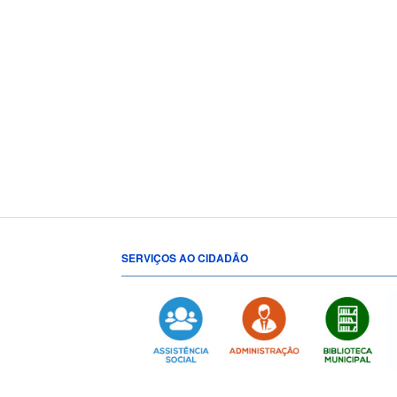
SERVIÇOS AO CIDADÃO
[popup show="ALL"]