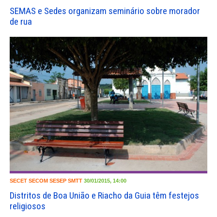
SEMAS e Sedes organizam seminário sobre morador
de rua
SECET
SECOM
SESEP
SMTT
30/01/2015, 14:00
Distritos de Boa União e Riacho da Guia têm festejos
religiosos