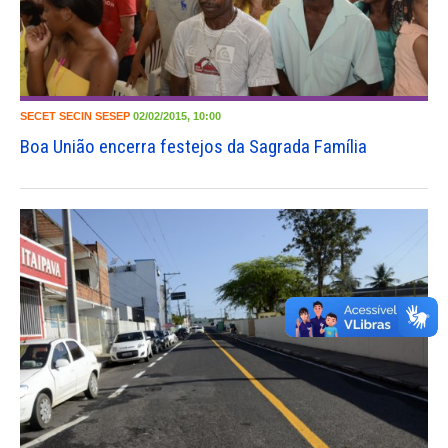
SECET
SECIN
SESEP
02/02/2015, 10:00
Boa União encerra festejos da Sagrada Família