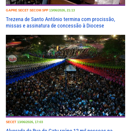
GAPRE
SECET
SECOM
SPP
13/06/2026, 21:13
Trezena de Santo Antônio termina com procissão,
missas e assinatura de concessão à Diocese
SECET
13/06/2026, 17:03
Alvorada da Rua do Catu reúne 12 mil pessoas na