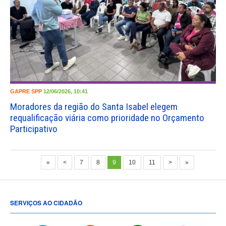
GAPRE
SPP
12/06/2026, 10:41
Moradores da região do Santa Isabel elegem
requalificação viária como prioridade no Orçamento
Participativo
«
<
7
8
9
10
11
>
»
SERVIÇOS AO CIDADÃO