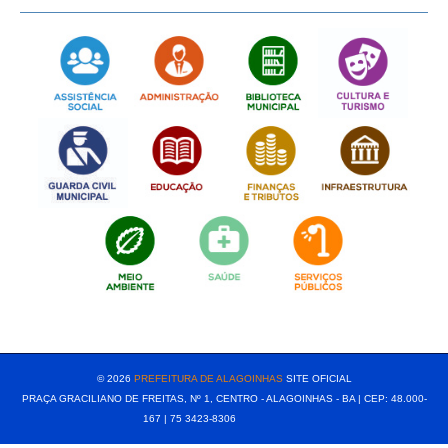
[popup show="ALL"]
© 2026
PREFEITURA DE ALAGOINHAS
SITE OFICIAL
PRAÇA GRACILIANO DE FREITAS, Nº 1, CENTRO - ALAGOINHAS - BA | CEP: 48.000-
167 | 75 3423-8306⠀⠀⠀⠀⠀⠀⠀⠀⠀⠀