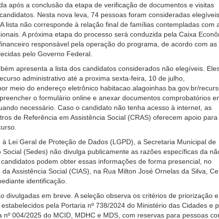
icada após a conclusão da etapa de verificação de documentos e visitas
 candidatos. Nesta nova leva, 74 pessoas foram consideradas elegívei
 A lista não corresponde à relação final de famílias contempladas com 
ionais. A próxima etapa do processo será conduzida pela Caixa Econ
 financeiro responsável pela operação do programa, de acordo com as
elecidas pelo Governo Federal.
bém apresenta a lista dos candidatos considerados não elegíveis. Ele
curso administrativo até a proxima sexta-feira, 10 de julho,
or meio do endereço eletrônico habitacao.alagoinhas.ba.gov.br/recurs
 preencher o formulário online e anexar documentos comprobatórios 
ando necessário. Caso o candidato não tenha acesso à internet, as
tros de Referência em Assistência Social (CRAS) oferecem apoio para
curso.
à Lei Geral de Proteção de Dados (LGPD), a Secretaria Municipal de
Social (Sedes) não divulga publicamente as razões específicas da nã
s candidatos podem obter essas informações de forma presencial, no
 da Assistência Social (CIAS), na Rua Milton José Ornelas da Silva, Ce
ediante identificação.
ão divulgadas em breve. A seleção observa os critérios de priorização e
 estabelecidos pela Portaria nº 738/2024 do Ministério das Cidades e p
ta nº 004/2025 do MCID, MDHC e MDS, com reservas para pessoas c