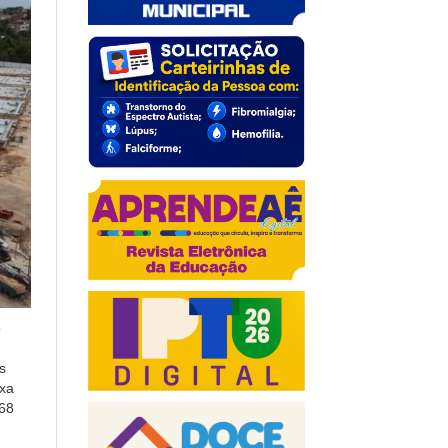
o
s
ixa
168