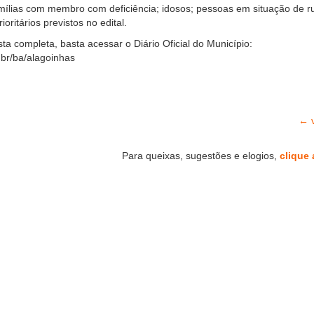
amílias com membro com deficiência; idosos; pessoas em situação de r
oritários previstos no edital.
ista completa, basta acessar o Diário Oficial do Município:
.br/ba/alagoinhas
← v
Para queixas, sugestões e elogios,
clique 