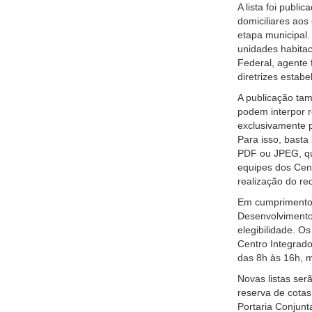
A lista foi publ
domiciliares aos
etapa municipal.
unidades habitac
Federal, agente
diretrizes estab
A publicação tam
podem interpor re
exclusivamente p
Para isso, basta
PDF ou JPEG, qu
equipes dos Cen
realização do re
Em cumprimento 
Desenvolvimento 
elegibilidade. O
Centro Integrado
das 8h às 16h, m
Novas listas ser
reserva de cotas
Portaria Conjun