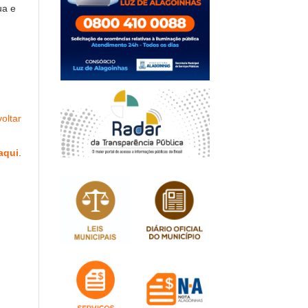
ua e
oltar
aqui
.