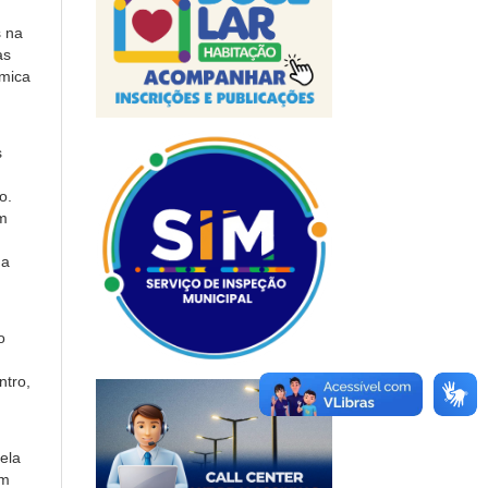
s na
as
ômica
s
o.
em
 a
o
ntro,
ela
om