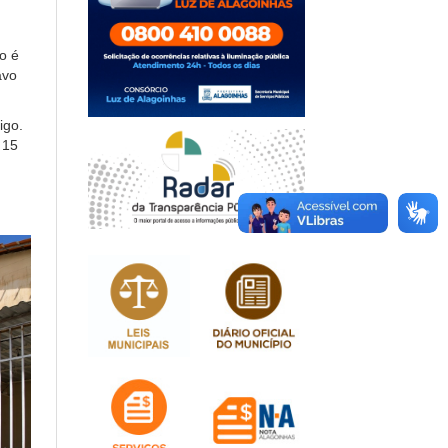
o é
avo
igo.
 15