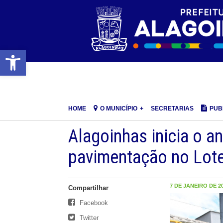
Barra de Ferramentas Aberta
HOME
O MUNICÍPIO
SECRETARIAS
PUB
Alagoinhas inicia o 
pavimentação no Lot
7 DE JANEIRO DE 20
Compartilhar
Facebook
Twitter