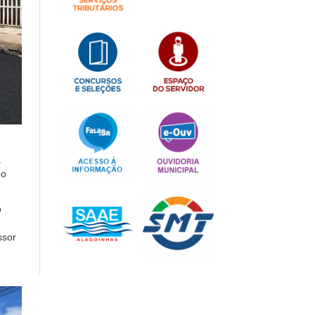
a
no
o
ssor