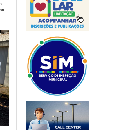
s.
nas