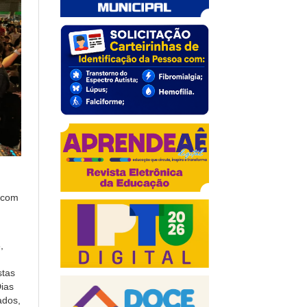
 com
,
stas
Dias
ados,