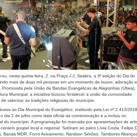
rou, nesta quinta-feira, 2, na Praça J.J. Seabra, a 3ª edição do Dia do
nindo mais de duas mil pessoas em um momento de louvor, adoração e
é. Promovida pela União de Bandas Evangélicas de Alagoinhas (Ubea),
itura Municipal, a iniciativa buscou fortalecer a união da comunidade
de valorizar as tradições religiosas do município.
usiva ao Dia Municipal do Evangélico, instituído pela Lei nº 2.413/2018
o dia 2 de julho como data oficial da comemoração e a incluiu no
ral do município. A programação foi marcada por apresentações de arti
cenário gospel local e regional. Subiram ao palco Lívia Costa, Felipe 
, Banda MDR, Forró Avivamento, Nardson Simões, Tambores Abenço