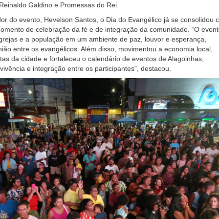
 Reinaldo Galdino e Promessas do Rei.
or do evento, Hevelson Santos, o Dia do Evangélico já se consolidou
omento de celebração da fé e de integração da comunidade. “O event
 igrejas e a população em um ambiente de paz, louvor e esperança,
nião entre os evangélicos. Além disso, movimentou a economia local,
istas da cidade e fortaleceu o calendário de eventos de Alagoinhas,
vência e integração entre os participantes”, destacou.