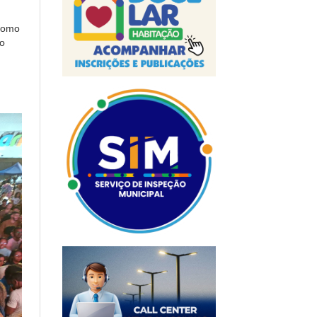
 como
o