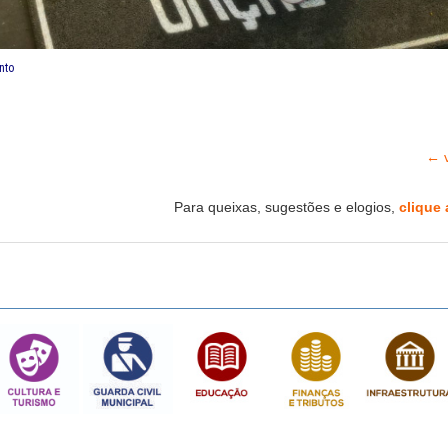
nto
← v
Para queixas, sugestões e elogios,
clique 