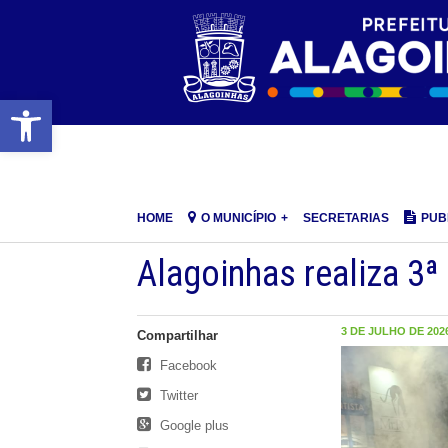
Barra de Ferramentas Aberta
HOME
O MUNICÍPIO
SECRETARIAS
PUB
Alagoinhas realiza 3ª
3 DE JULHO DE 2026
Compartilhar
Facebook
Twitter
Google plus