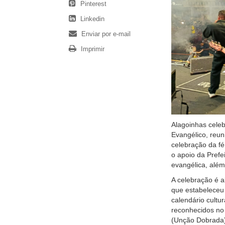
Pinterest
Linkedin
Enviar por e-mail
Imprimir
Alagoinhas celeb
Evangélico, reu
celebração da f
o apoio da Prefe
evangélica, além 
A celebração é al
que estabeleceu 
calendário cultu
reconhecidos no 
(Unção Dobrada)