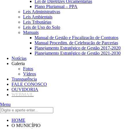
Lei de Diretrizes Orçamentárias
Plano Plurianual – PPA
Leis Administrativas
Leis Ambientais
Leis Tributárias
Leis de Uso do Solo
Manuais
Manual de Gestão e Fiscalização de Contratos
Manual Procedim. de Celebração de Parcerias
Planejamento Estratégico de Gestão 2017-2020
Planejamento Estratégico de Gestão 2021-2030
Notícias
Galeria
Fotos
Vídeos
Transparência
FALE CONOSCO
OUVIDORIA
WEBMAIL
Menu
HOME
O MUNICÍPIO