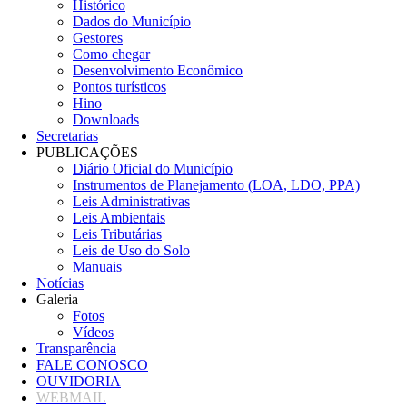
Histórico
Dados do Município
Gestores
Como chegar
Desenvolvimento Econômico
Pontos turísticos
Hino
Downloads
Secretarias
PUBLICAÇÕES
Diário Oficial do Município
Instrumentos de Planejamento (LOA, LDO, PPA)
Leis Administrativas
Leis Ambientais
Leis Tributárias
Leis de Uso do Solo
Manuais
Notícias
Galeria
Fotos
Vídeos
Transparência
FALE CONOSCO
OUVIDORIA
WEBMAIL