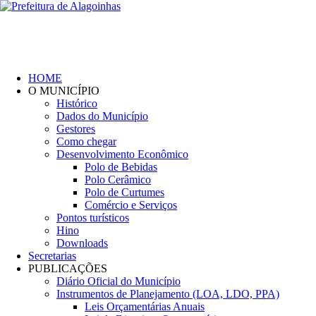
HOME
O MUNICÍPIO
Histórico
Dados do Município
Gestores
Como chegar
Desenvolvimento Econômico
Polo de Bebidas
Polo Cerâmico
Polo de Curtumes
Comércio e Serviços
Pontos turísticos
Hino
Downloads
Secretarias
PUBLICAÇÕES
Diário Oficial do Município
Instrumentos de Planejamento (LOA, LDO, PPA)
Leis Orçamentárias Anuais