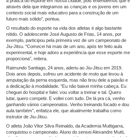
a prática do esporte em nossa cidade, pois entendemos que é
através dela que integramos as crianças e os jovens em um
contexto social mais educativo para a construção de um
futuro mais sólido”, pontua.
O resultado do esporte na vida dos atletas é algo bastante
nítido. O adolescente José Augusto de Frias, 14 anos, por
exemplo, participou pela primeira vez de um campeonato de
Jiu-Jitsu. “Comecei há mais de um ano, após ter feito aula
experimental, e hoje adoro a experiência que esse esporte me
proporciona”, reitera.
Raimundo Santiago, 24 anos, aderiu ao Jiu-Jitsu em 2019.
Dois anos depois, sofreu um acidente de moto que levou à
amputação da perna esquerda, mas não tirou dele a paixão e
a dedicação à modalidade. “Eu não baixei minha cabeça. Eu
cheguei do hospital e falei: vou voltar a treinar e tal. Quero
lutar, quero competir. E voltei com tudo. De lá pra cá, venho
ganhando vários campeonatos. Venho treinando focado e dou
aula também”, enfatiza ele, que atualmente trabalha como
instrutor de Jiu-Jitsu.
O atleta João Vitor Silva Reinaldo, da Academia Muttigarra,
conquistou o campeonato. Aluno do sensei Alexandre Mutti,