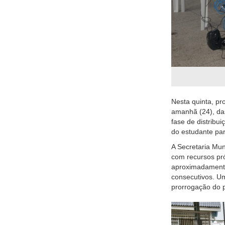
Nesta quinta, pr
amanhã (24), das
fase de distrib
do estudante pa
A Secretaria Mun
com recursos pró
aproximadamente
consecutivos. Um
prorrogação do 