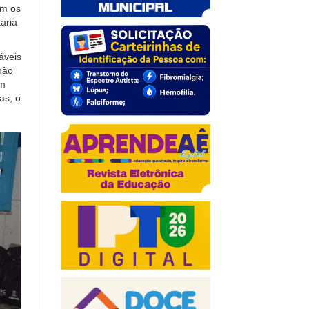
am os
aria
áveis
não
um
as, o