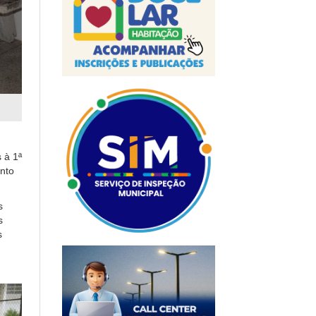
 à 1ª
nto
s
s
s