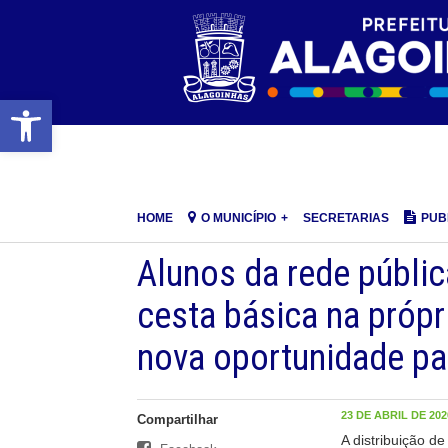
Barra de Ferramentas Aberta
HOME
O MUNICÍPIO
SECRETARIAS
PUB
Alunos da rede públic
cesta básica na próp
nova oportunidade par
23 DE ABRIL DE 2020
Compartilhar
A distribuição d