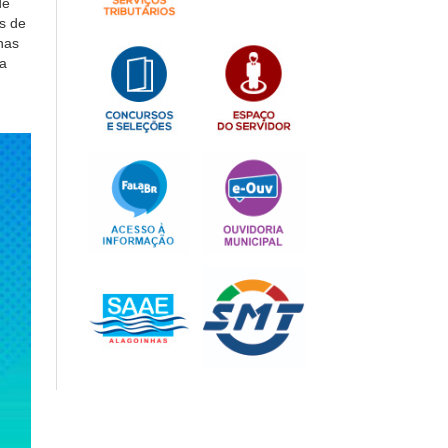
de
s de
nas
a