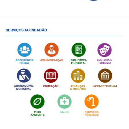
SERVIÇOS AO CIDADÃO
[popup show="ALL"]