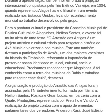
Durante a apresentação, também foi lembrada a projeção
internacional conquistada pelo Trio Elétrico Valneijos em 1994,
quando representou Alagoinhas e o Brasil em um evento
realizado nos Estados Unidos, levando reconhecimento
mundial ao trabalho desenvolvido pelo grupo.
Para o produtor cultural e presidente do Conselho Municipal de
Política Cultural de Alagoinhas, Neílton Santos, o evento foi
muito além de uma festa. “O Arrastão das Antigas é um
projeto artístico e cultural criado para resgatar a história do
Axé Music e valorizar a boa música. Este ano também
tivemos a participação de Xexéu, um dos maiores vocalistas
da história da Timbalada, reforçando a importância de
preservar nossa identidade musical, cultural, social e
educacional. Precisamos reconhecer que Alagoinhas já foi
conhecida como a terra dos músicos da Bahia e trabalhar
para resgatar esse título”, destacou.
A organização e produção do Arrastão das Antigas foram
assinadas pela TN Entretenimento, formada por Tâmara,
Neílton Santos, Rosilda e Gean Lucas, em parceria com a
Quatro Produções, representada por Pretinho e Vando. A
realização do projeto contou com o apoio de emendas
parlamentares dos vereadores Anderson Xará, José Edésio,