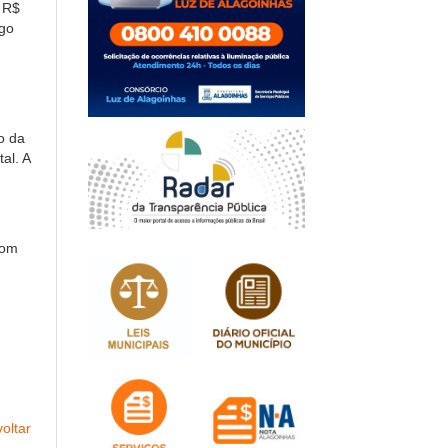
e R$
ngo
o da
al. A
com
oltar