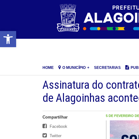
Barra de Ferramentas Aberta
HOME
O MUNICÍPIO
SECRETARIAS
PUB
Assinatura do contra
de Alagoinhas aconte
5 DE FEVEREIRO DE 
Compartilhar
Facebook
Twitter