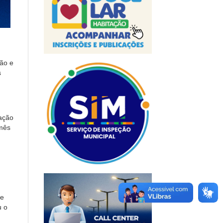
ção e
s
ação
 mês
de
u o