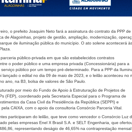
reiro, o prefeito Joaquim Neto fará a assinatura do contrato da PPP de
ca de Alagoinhas, projeto de gestão, ampliação, modernização, opera
arque de iluminação pública do município. O ato solene acontecerá à
Plaza.
arceria público-privada em que são estabelecidos contratos
entre o poder público e uma empresa privada (Concessionária) para a
 serviço público por um tempo pré-determinado. Para a PPP da Ilumin
oi lançado o edital no dia 09 de maio de 2023, e o leilão aconteceu no
o ano, na B3, bolsa de valores de São Paulo.
truturado por meio do Fundo de Apoio à Estruturação de Projetos de
Ps (FEP),
coordenado pela Secretaria Especial para o Programa de
estimentos da Casa Civil da Presidência da República (SEPPI) e
 pela CAIXA, com o apoio da consultoria Consórcio Parceria Vital.
tes participaram do leilão, que teve como vencedor o Consórcio Luz 
ado pelas empresas Enel X Brasil S.A. e SELT Engenharia, que oferto
.486,86, representando deságio de 46,65% na contraprestação mensal