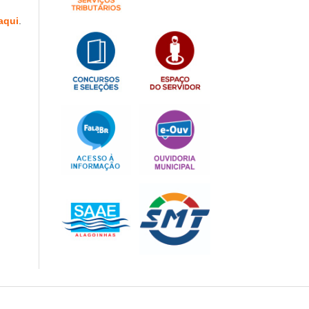
aqui
.