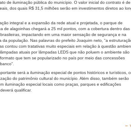
to de iluminação pública do município. O valor inicial do contrato é d
eais, dos quais R$ 31,5 milhões serão em investimentos diretos ao lo
ão integral e a expansão da rede atual e projetada, o parque de
ca de alagoinhas chegará a 25 mil pontos, com a cobertura dentro das
 brasileiras, impactando em uma maior sensação de segurança e na
a da população. Nas palavras do prefeito Joaquim neto, “a estruturaçã
s contou com tratativas muito especiais em relação à questão ambient
s lâmpadas atuais por lâmpadas LEDS que não poluem o ambiente são
formato que tem se popularizado no país por meio das concessões
 banco”.
portante será a iluminação especial de pontos históricos e turísticos, 
ização do patrimônio cultural do município. Além disso, também serão
 iluminação especial locais como praças, parques e edificações
 deverá qualificar.
← v