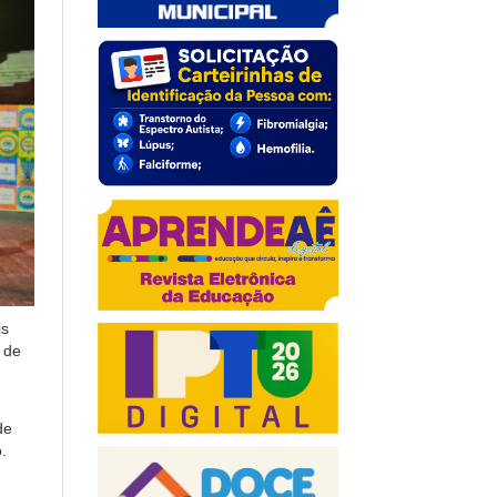
is
r de
de
.