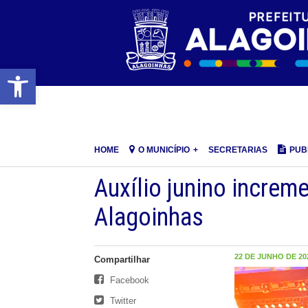
Barra de Ferramentas Aberta
HOME
O MUNICÍPIO
SECRETARIAS
PUB
Auxílio junino increm
Alagoinhas
22 DE JUNHO DE 202
Compartilhar
Facebook
Twitter