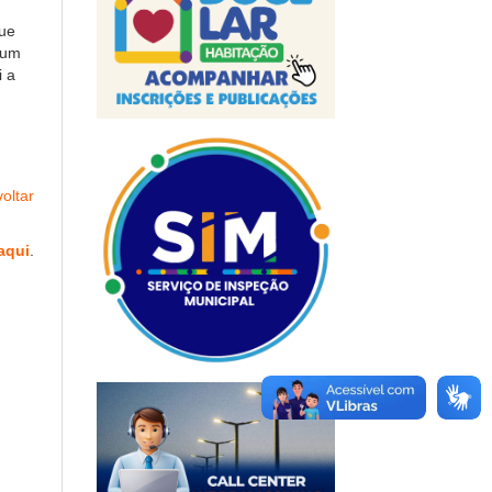
que
 um
i a
oltar
aqui
.