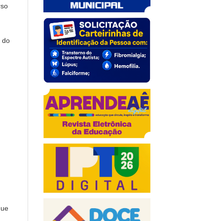
rso
l do
que