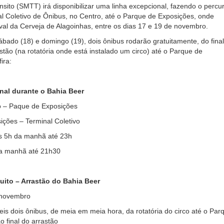
nsito (SMTT) irá disponibilizar uma linha excepcional, fazendo o percu
al Coletivo de Ônibus, no Centro, até o Parque de Exposições, onde
val da Cerveja de Alagoinhas, entre os dias 17 e 19 de novembro.
ábado (18) e domingo (19), dois ônibus rodarão gratuitamente, do fina
stão (na rotatória onde está instalado um circo) até o Parque de
ira:
nal durante o Bahia Beer
vo – Paque de Exposições
ções – Terminal Coletivo
as 5h da manhã até 23h
da manhã até 21h30
uito – Arrastão do Bahia Beer
 novembro
eis dois ônibus, de meia em meia hora, da rotatória do circo até o Par
o final do arrastão