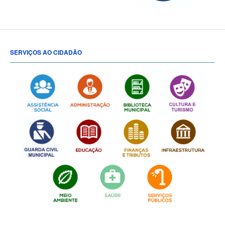
SERVIÇOS AO CIDADÃO
[popup show="ALL"]