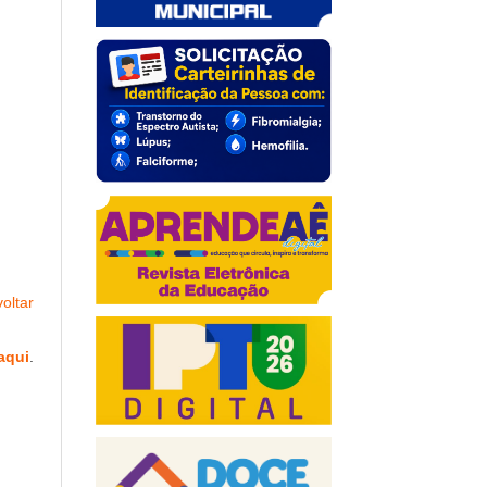
oltar
aqui
.