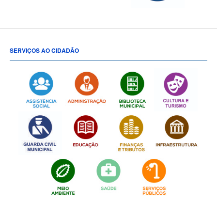
SERVIÇOS AO CIDADÃO
[popup show="ALL"]