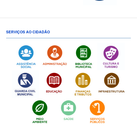
SERVIÇOS AO CIDADÃO
[popup show="ALL"]