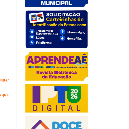
oltar
aqui
.