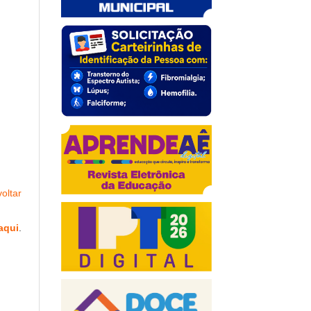
oltar
aqui
.