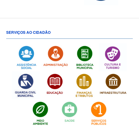
SERVIÇOS AO CIDADÃO
[popup show="ALL"]