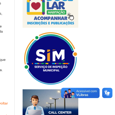
s
s,
de
da
 que
a.
oltar