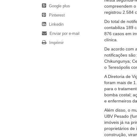
nesta segunda-fe
Google plus
compreendem o p
registrou 2.584 
Pinterest
Do total de noti
Linkedin
contabiliza 189 
Enviar por e-mail
876 casos em inv
clínica.
Imprimir
De acordo com a 
notificações são
Chikungunya; Ce
o Teresópolis c
A Diretoria de V
foram mais de 1
para o tratament
bomba costal; a
e enfermeiros da
Além disso, o mu
UBV Pesado (fuma
imóveis já na pr
proprietários d
construção, vira