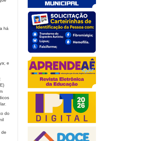
 que
da há
ya; e
:
CE)
om
dicos
lar.
ço do
il
 de
m