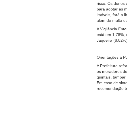
risco. Os donos 
para adotar as m
imóveis, fará a 
além de multa q
A Vigilância Ent
está em 1,78%, c
Jaqueira (8,82%
Orientações à P
A Prefeitura ref
os moradores de
quintais, tampar
Em caso de sinto
recomendação é 