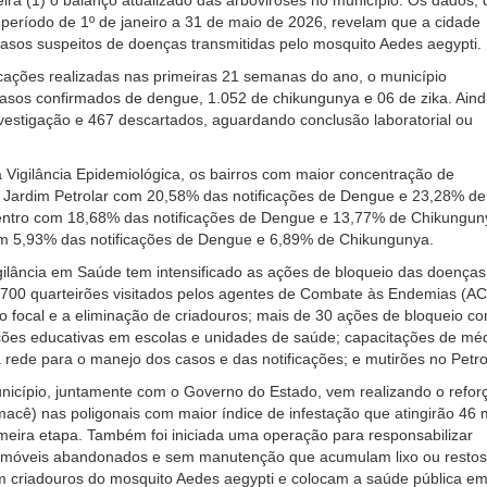
ira (1) o balanço atualizado das arboviroses no município. Os dados,
eríodo de 1º de janeiro a 31 de maio de 2026, revelam que a cidade
casos suspeitos de doenças transmitidas pelo mosquito Aedes aegypti.
ficações realizadas nas primeiras 21 semanas do ano, o município
casos confirmados de dengue, 1.052 de chikungunya e 06 de zika. Ain
estigação e 467 descartados, aguardando conclusão laboratorial ou
Vigilância Epidemiológica, os bairros com maior concentração de
: Jardim Petrolar com 20,58% das notificações de Dengue e 23,28% de
ntro com 18,68% das notificações de Dengue e 13,77% de Chikungun
om 5,93% das notificações de Dengue e 6,89% de Chikungunya.
igilância em Saúde tem intensificado as ações de bloqueio das doenças
.700 quarteirões visitados pelos agentes de Combate às Endemias (A
o focal e a eliminação de criadouros; mais de 30 ações de bloqueio c
ções educativas em escolas e unidades de saúde; capacitações de mé
 rede para o manejo dos casos e das notificações; e mutirões no Petro
nicípio, juntamente com o Governo do Estado, vem realizando o refor
cê) nas poligonais com maior índice de infestação que atingirão 46 m
imeira etapa. Também foi iniciada uma operação para responsabilizar
e imóveis abandonados e sem manutenção que acumulam lixo ou restos
m criadouros do mosquito Aedes aegypti e colocam a saúde pública e