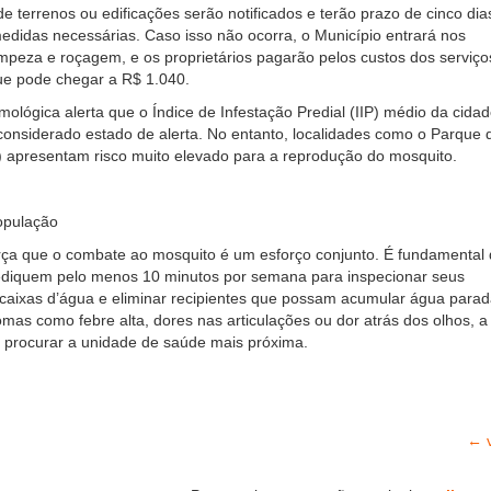
de terrenos ou edificações serão notificados e terão prazo de cinco dia
edidas necessárias. Caso isso não ocorra, o Município entrará nos
limpeza e roçagem, e os proprietários pagarão pelos custos dos serviço
ue pode chegar a R$ 1.040.
omológica alerta que o Índice de Infestação Predial (IIP) médio da cida
onsiderado estado de alerta. No entanto, localidades como o Parque 
) apresentam risco muito elevado para a reprodução do mosquito.
opulação
orça que o combate ao mosquito é um esforço conjunto. É fundamental
diquem pelo menos 10 minutos por semana para inspecionar seus
 caixas d’água e eliminar recipientes que possam acumular água parad
mas como febre alta, dores nas articulações ou dor atrás dos olhos, a
procurar a unidade de saúde mais próxima.
← v