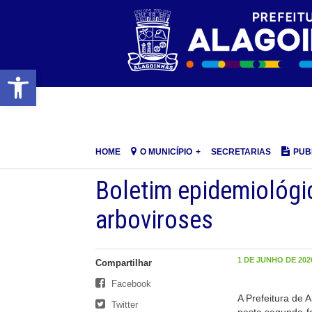
Barra de Ferramentas Aberta
HOME
O MUNICÍPIO
SECRETARIAS
PUB
Boletim epidemiológi
arboviroses
1 DE JUNHO DE 2026
Compartilhar
Facebook
A Prefeitura de 
Twitter