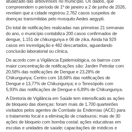
atualizado das arboviroses no município. Os dados, que
compreendem o período de 1º de janeiro a 2 de junho de 2026,
revelam que a cidade registrou 2.762 casos suspeitos de
doenças transmitidas pelo mosquito Aedes aegypti.
Do total de notificações realizadas nas primeiras 21 semanas
do ano, o município contabiliza 200 casos confirmados de
dengue, 1.151 de chikungunya e 06 de zika. Ainda há 929
casos em investigação e 482 descartados, aguardando
conclusão laboratorial ou clínica.
De acordo com a Vigilância Epidemiológica, os bairros com
maior concentração de notificações são: Jardim Petrolar com
20,58% das notificações de Dengue e 23,28% de
Chikungunya; Centro com 18,68% das notificações de
Dengue e 13,77% de Chikungunya; e o Teresópolis com
5,93% das notificações de Dengue e 6,89% de Chikungunya.
A Diretoria de Vigilância em Saúde tem intensificado as ações
de bloqueio das doenças: foram mais de 1.700 quarteirões
visitados pelos agentes de Combate às Endemias (ACE) para
o tratamento focal e a eliminação de criadouros; mais de 30
ações de bloqueio com bomba costal; ações educativas em
escolas e unidades de saúde; capacitações de médicos e