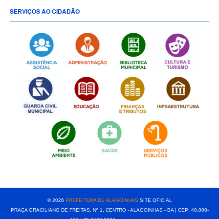
SERVIÇOS AO CIDADÃO
[popup show="ALL"]
© 2026
PREFEITURA DE ALAGOINHAS
SITE OFICIAL
PRAÇA GRACILIANO DE FREITAS, Nº 1, CENTRO - ALAGOINHAS - BA | CEP: 48.000-