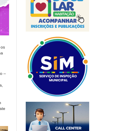
 os
ha
o –
a,
m
ate