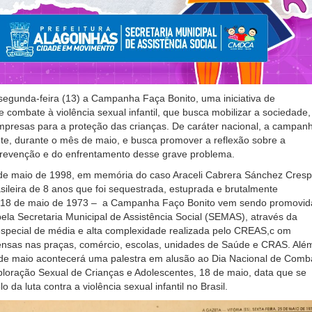
egunda-feira (13) a Campanha Faça Bonito, uma iniciativa de
e combate à violência sexual infantil, que busca mobilizar a sociedade,
mpresas para a proteção das crianças. De caráter nacional, a campan
te, durante o mês de maio, e busca promover a reflexão sobre a
prevenção e do enfrentamento desse grave problema.
e maio de 1998, em memória do caso Araceli Cabrera Sánchez Cresp
leira de 8 anos que foi sequestrada, estuprada e brutalmente
 18 de maio de 1973 – a Campanha Faço Bonito vem sendo promovid
ela Secretaria Municipal de Assistência Social (SEMAS), através da
especial de média e alta complexidade realizada pelo CREAS,c om
tensas nas praças, comércio, escolas, unidades de Saúde e CRAS. Alé
6 de maio acontecerá uma palestra em alusão ao Dia Nacional de Comb
loração Sexual de Crianças e Adolescentes, 18 de maio, data que se
 da luta contra a violência sexual infantil no Brasil.