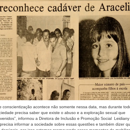
de conscientização acontece não somente nessa data, mas durante tod
iedade precisa saber que existe o abuso e a exploração sexual que
venidos”, informou a Diretora de Inclusão e Promoção Social Leidiany
precisa informar a sociedade sobre essas questões e também dizer qu
e denúncia, por isso estamos promovendo esses momentos de mobiliz