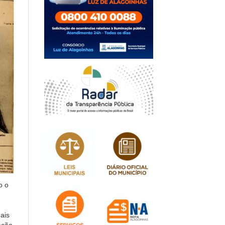
o o
ais
ação