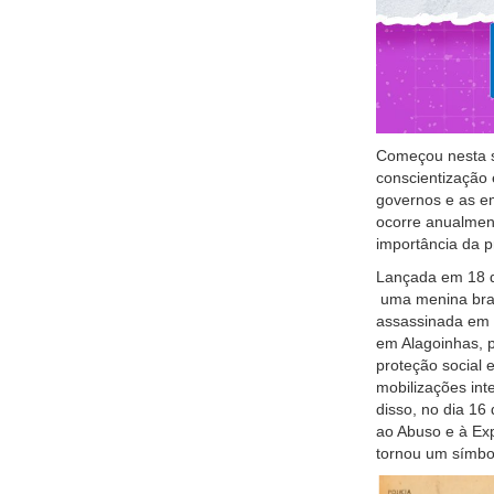
Começou nesta s
conscientização 
governos e as e
ocorre anualmen
importância da 
Lançada em 18 d
uma menina brasi
assassinada em
em Alagoinhas, p
proteção social 
mobilizações in
disso, no dia 1
ao Abuso e à Exp
tornou um símbolo