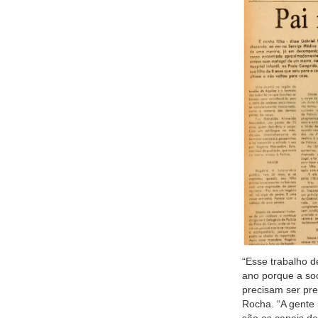
“Esse trabalho 
ano porque a soc
precisam ser pre
Rocha. “A gente 
são os canais d