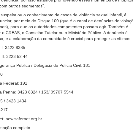
 com outros segmentos”.
suspeita ou o conhecimento de casos de violência sexual infantil, é
nciar, por meio do Disque 100 (que é o canal de denúncias de violaç
anos), para que as autoridades competentes possam agir. Também é
r o CREAS, o Conselho Tutelar ou o Ministério Público. A denúncia é
sa, e a colaboração da comunidade é crucial para proteger as vítimas.
 I: 3423 8385
 II: 3223 52 44
gurança Pública / Delegacia de Polícia Civil: 181
90
ia Federal: 191
da Penha: 3423 8324 / 153/ 99707 5544
5 / 3423 1434
5217
et: new.safernet.org.br
amação completa: