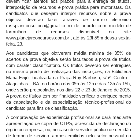
devem ficar atentos aos prazos para a entrega de títulos,
interposição de recursos e prova prática para motoristas. Os
candidatos que desejam interpor recursos sobre a prova
objetiva deverão fazer através de correio eletrônico
(assplanconsultoria@gmail.com) de acordo com modelo de
formulário de recursos disponível no site
www.planejarconcursos.com.br , até às 23h59m dessa sexta-
feira, 23.
Aos candidatos que obtiveram média mínima de 35% de
acertos da prova objetiva serão facultados a prova de títulos
com caráter classificatório. Os títulos deverão ser entregues
no mesmo prédio de realização das inscrições, na Biblioteca
Maria Feijó, localizada na Praça Ruy Barbosa, s/nº, Centro –
Alagoinhas – BA, no horário das 09h às 12h e das 13h às 15h,
onde serão protocolados nos dias 22 e 23 de Janeiro de 2015.
A prova de títulos tem por finalidade verificar o enriquecimento
da capacitação e da especialização técnico-profissional do
candidato para fins de classificação.
A comprovação de experiência profissional se dará mediante
apresentação de cópia de CTPS, acrescida de declaração do
órgão ou empresa, ou, no caso de servidor público de certidão
de tempo de serviço, ambos emitidas pelo setor pessoal ou