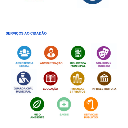
SERVIÇOS AO CIDADÃO
[popup show="ALL"]