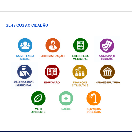
SERVIÇOS AO CIDADÃO
[popup show="ALL"]