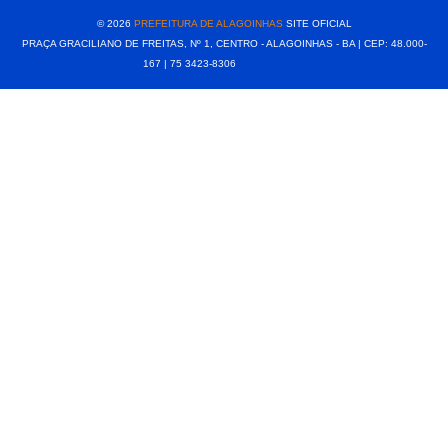
© 2026
PREFEITURA DE ALAGOINHAS
SITE OFICIAL
PRAÇA GRACILIANO DE FREITAS, Nº 1, CENTRO - ALAGOINHAS - BA | CEP: 48.000-
167 | 75 3423-8306⠀⠀⠀⠀⠀⠀⠀⠀⠀⠀