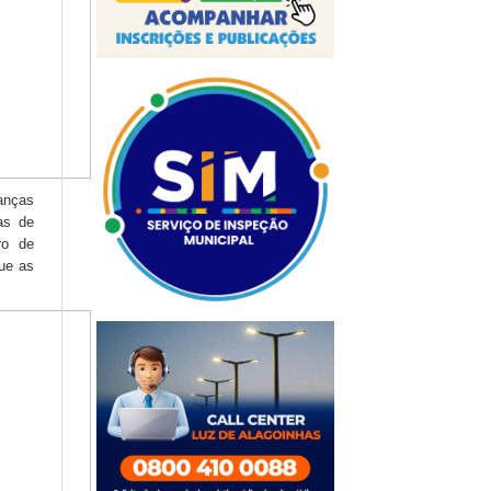
ianças
as de
ro de
ue as