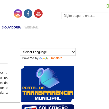
OUVIDORIA
WEBMAIL
Powered by
Translate
MAS),
20, no
os do
tar o
ular a