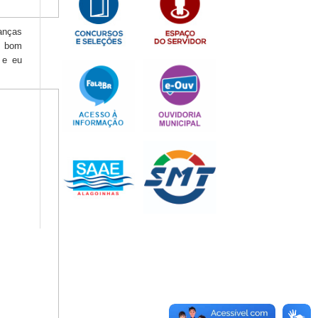
ianças
o bom
 e eu