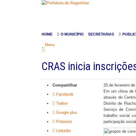
HOME
O MUNICÍPIO
SECRETARIAS
PUBLI
Menu
CRAS inicia inscriçõe
Compartilhar
20 de fevereiro de
Em um clima de h
Facebook
através do Centro
Twitter
Distrito de Riach
Serviço de Convi
Google plus
trabalho social c
Pinterest
participação social
Linkedin