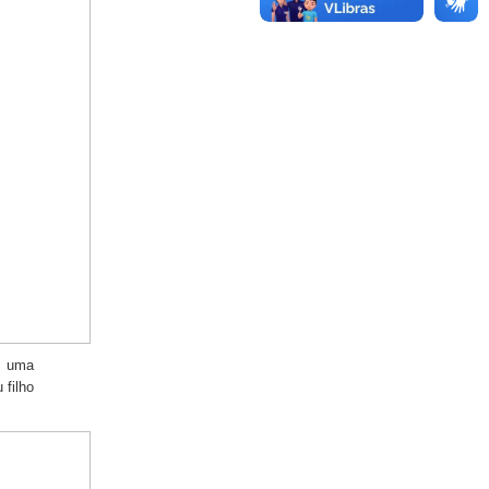
S uma
 filho