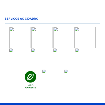
SERVIÇOS AO CIDADÃO
[popup show="ALL"]