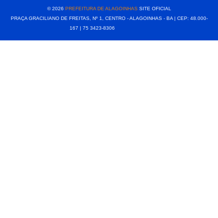
© 2026
PREFEITURA DE ALAGOINHAS
SITE OFICIAL
PRAÇA GRACILIANO DE FREITAS, Nº 1, CENTRO - ALAGOINHAS - BA | CEP: 48.000-
167 | 75 3423-8306⠀⠀⠀⠀⠀⠀⠀⠀⠀⠀