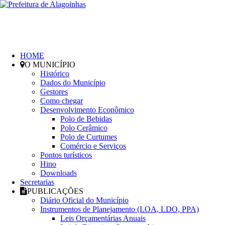
HOME
O MUNICÍPIO
Histórico
Dados do Município
Gestores
Como chegar
Desenvolvimento Econômico
Polo de Bebidas
Polo Cerâmico
Polo de Curtumes
Comércio e Serviços
Pontos turísticos
Hino
Downloads
Secretarias
PUBLICAÇÕES
Diário Oficial do Município
Instrumentos de Planejamento (LOA, LDO, PPA)
Leis Orçamentárias Anuais