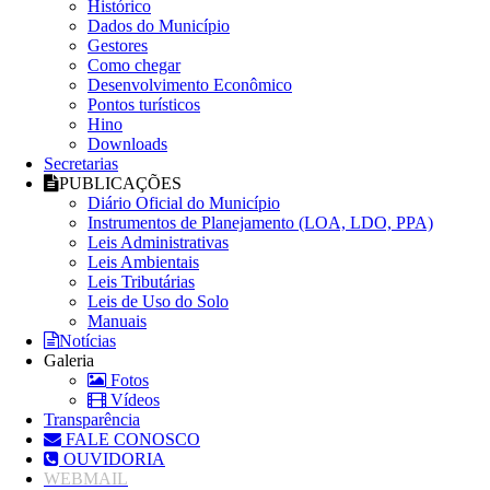
Histórico
Dados do Município
Gestores
Como chegar
Desenvolvimento Econômico
Pontos turísticos
Hino
Downloads
Secretarias
PUBLICAÇÕES
Diário Oficial do Município
Instrumentos de Planejamento (LOA, LDO, PPA)
Leis Administrativas
Leis Ambientais
Leis Tributárias
Leis de Uso do Solo
Manuais
Notícias
Galeria
Fotos
Vídeos
Transparência
FALE CONOSCO
OUVIDORIA
WEBMAIL