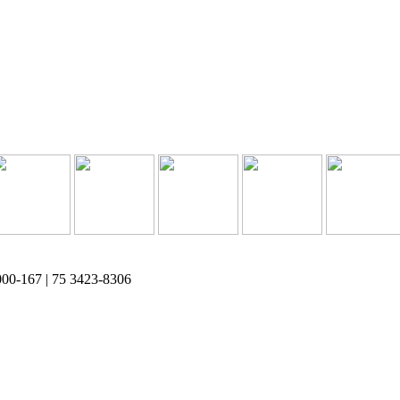
EP: 48.000-167 | 75 3423-8306⠀⠀⠀⠀⠀⠀⠀⠀⠀⠀