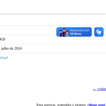
 KB
 julho de 2016
load
← voltar
Para queixas, sugestões e elogios,
clique aqui
.