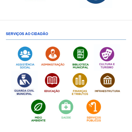
SERVIÇOS AO CIDADÃO
[popup show="ALL"]