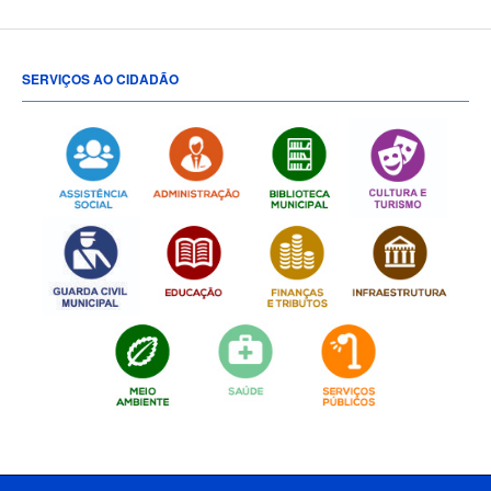
SERVIÇOS AO CIDADÃO
[popup show="ALL"]