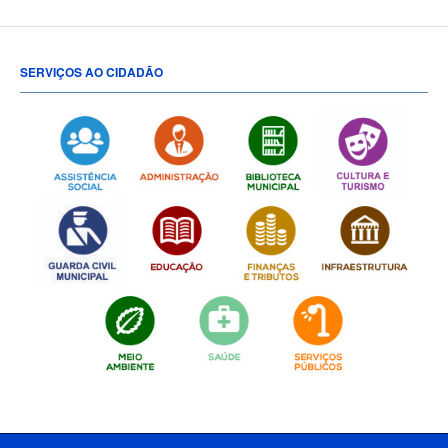
SERVIÇOS AO CIDADÃO
[popup show="ALL"]