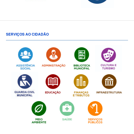
SERVIÇOS AO CIDADÃO
[popup show="ALL"]