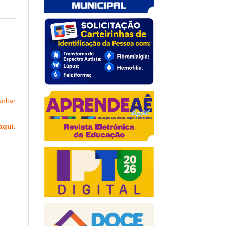
oltar
aqui
.