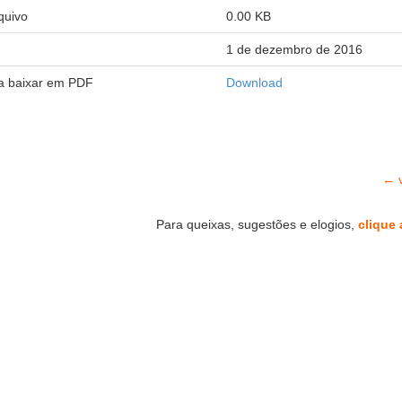
quivo
0.00 KB
1 de dezembro de 2016
ra baixar em PDF
Download
← v
Para queixas, sugestões e elogios,
clique 