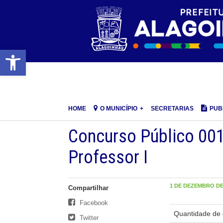
Barra de Ferramentas Aberta
HOME
O MUNICÍPIO
SECRETARIAS
PUB
Concurso Público 00
Professor I
1 DE DEZEMBRO DE 
Compartilhar
Facebook
Quantidade de 
Twitter