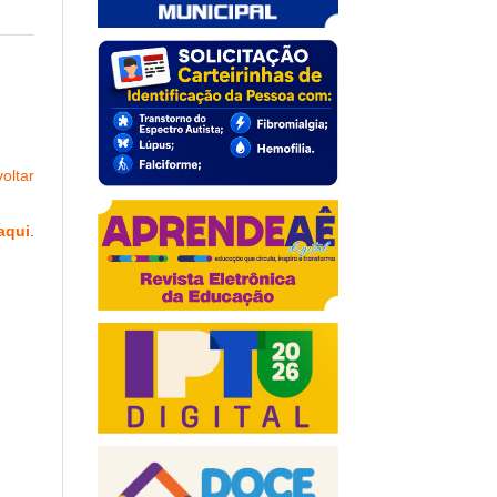
oltar
aqui
.