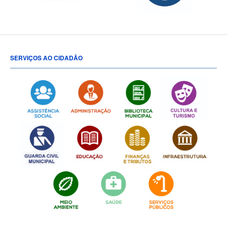
SERVIÇOS AO CIDADÃO
[popup show="ALL"]