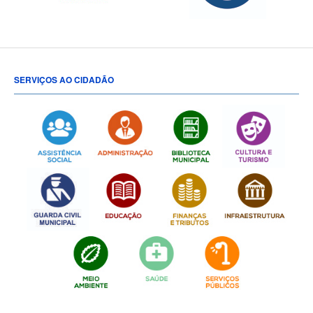
SERVIÇOS AO CIDADÃO
[popup show="ALL"]