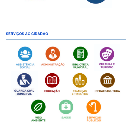
SERVIÇOS AO CIDADÃO
[popup show="ALL"]