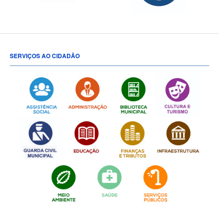
SERVIÇOS AO CIDADÃO
[popup show="ALL"]