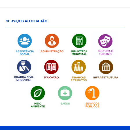
SERVIÇOS AO CIDADÃO
[popup show="ALL"]