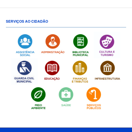
SERVIÇOS AO CIDADÃO
[popup show="ALL"]