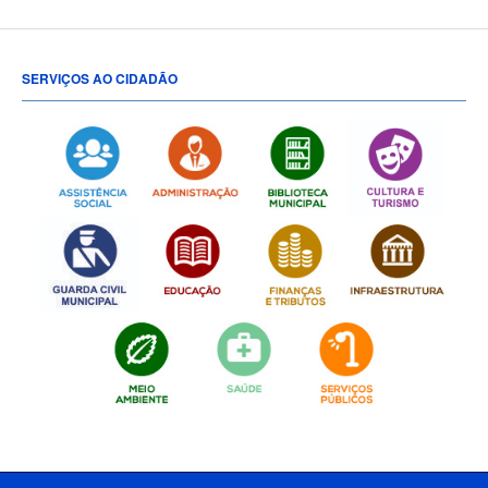
SERVIÇOS AO CIDADÃO
[popup show="ALL"]