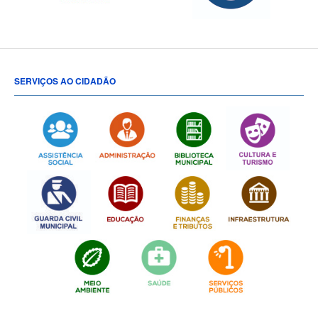
SERVIÇOS AO CIDADÃO
[popup show="ALL"]