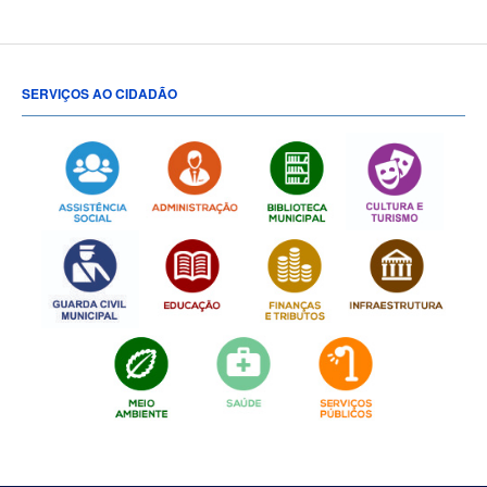
SERVIÇOS AO CIDADÃO
[popup show="ALL"]