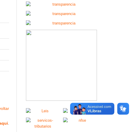
oltar
aqui
.