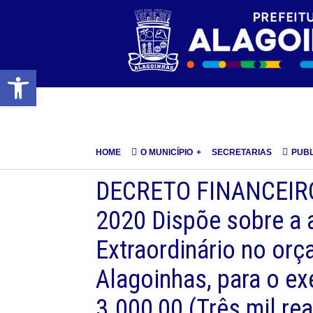
Barra de Ferramentas Aberta
HOME
O MUNICÍPIO
SECRETARIAS
PUB
DECRETO FINANCEIRO
2020 Dispõe sobre a a
Extraordinário no orç
Alagoinhas, para o ex
3.000,00 (Três mil re