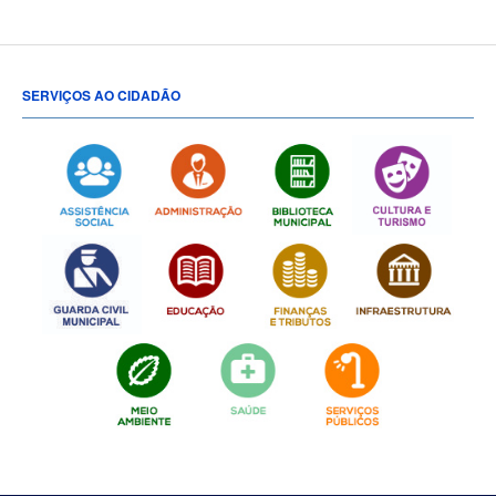
SERVIÇOS AO CIDADÃO
[popup show="ALL"]